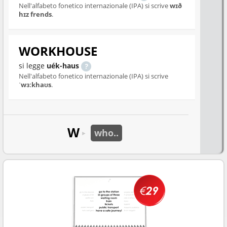
Nell'alfabeto fonetico internazionale (IPA) si scrive
wɪð
hɪz frends
.
WORKHOUSE
si legge
uék-haus
Nell'alfabeto fonetico internazionale (IPA) si scrive
ˈwɜːkhaʊs
.
W
who..
►