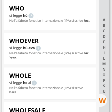
WHO
si legge
hù
A
Nell'alfabeto fonetico internazionale (IPA) si scrive
huː
.
B
C
D
WHOEVER
F
H
si legge
hù-eva
I
Nell'alfabeto fonetico internazionale (IPA) si scrive
huː
ˈevə
.
L
M
N
WHOLE
O
P
si legge
houl
S
Nell'alfabeto fonetico internazionale (IPA) si scrive
U
həʊl
.
W
WHOLESALE