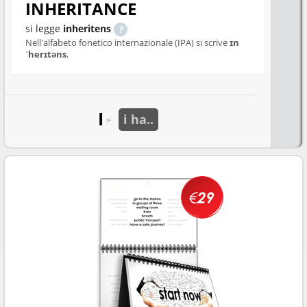
INHERITANCE
si legge
inheritens
Nell'alfabeto fonetico internazionale (IPA) si scrive
ɪn
ˈherɪtəns
.
I
i ha..
►