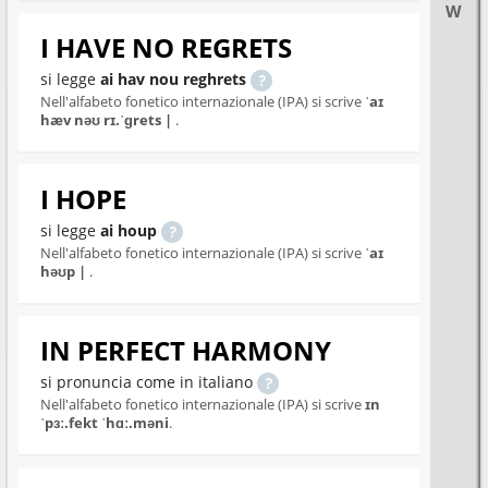
W
I HAVE NO REGRETS
si legge
ai hav nou reghrets
Nell'alfabeto fonetico internazionale (IPA) si scrive
ˈaɪ
hæv nəʊ rɪ.ˈɡrets |
.
I HOPE
si legge
ai houp
Nell'alfabeto fonetico internazionale (IPA) si scrive
ˈaɪ
həʊp |
.
IN PERFECT HARMONY
si pronuncia come in italiano
Nell'alfabeto fonetico internazionale (IPA) si scrive
ɪn
ˈpɜː.fekt ˈhɑː.məni
.