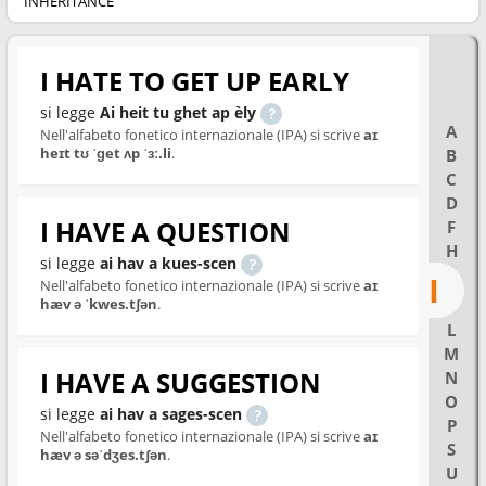
INHERITANCE
I HATE TO GET UP EARLY
si legge
Ai heit tu ghet ap èly
A
Nell'alfabeto fonetico internazionale (IPA) si scrive
aɪ
heɪt tʊ ˈɡet ʌp ˈɜː.li
.
B
C
D
I HAVE A QUESTION
F
H
si legge
ai hav a kues-scen
I
Nell'alfabeto fonetico internazionale (IPA) si scrive
aɪ
hæv ə ˈkwes.tʃən
.
L
M
I HAVE A SUGGESTION
N
O
si legge
ai hav a sages-scen
P
Nell'alfabeto fonetico internazionale (IPA) si scrive
aɪ
S
hæv ə səˈdʒes.tʃən
.
U