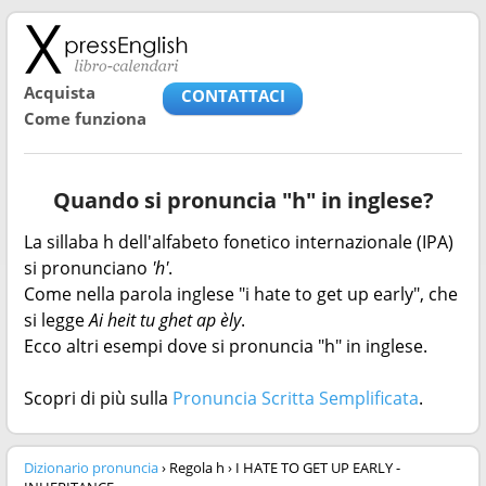
Acquista
CONTATTACI
Come funziona
Quando si pronuncia "h" in inglese?
La sillaba h dell'alfabeto fonetico internazionale (IPA)
si pronunciano
'h'
.
Come nella parola inglese "i hate to get up early", che
si legge
Ai heit tu ghet ap èly
.
Ecco altri esempi dove si pronuncia "h" in inglese.
Scopri di più sulla
Pronuncia Scritta Semplificata
.
Dizionario pronuncia
› Regola h › I HATE TO GET UP EARLY -