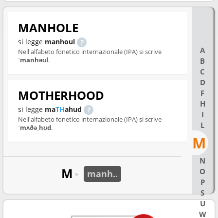
MANHOLE
si legge
manhoul
A
Nell'alfabeto fonetico internazionale (IPA) si scrive
ˈmanhəʊl
.
B
C
D
MOTHERHOOD
F
H
si legge
ma
TH
ahud
I
Nell'alfabeto fonetico internazionale (IPA) si scrive
L
ˈmʌðəˌhʊd
.
M
N
M
O
manh..
►
P
S
U
W