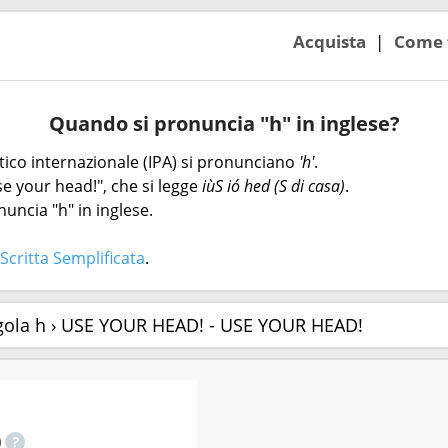
Acquista
Come 
Quando si pronuncia "h" in inglese?
etico internazionale (IPA) si pronunciano
'h'
.
e your head!", che si legge
iùS ió hed (S di casa)
.
uncia "h" in inglese.
Scritta Semplificata
.
gola h › USE YOUR HEAD! - USE YOUR HEAD!
)