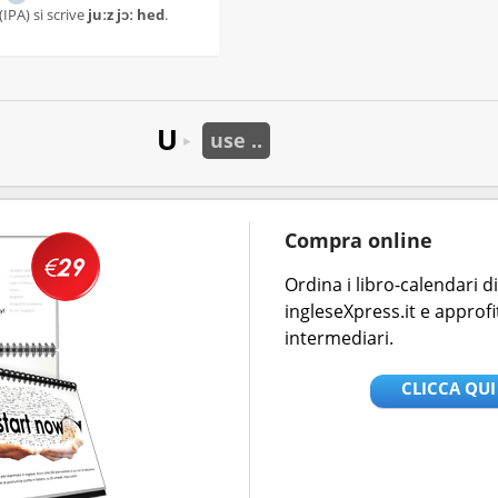
(IPA) si scrive
juːz jɔː hed
.
U
use ..
►
Compra online
Ordina i libro-calendari 
ingleseXpress.it e approfi
intermediari.
CLICCA QUI