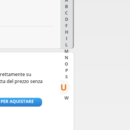
A
B
C
D
F
H
I
L
M
N
O
P
direttamente su
S
tta del prezzo senza
U
W
 PER AQUISTARE