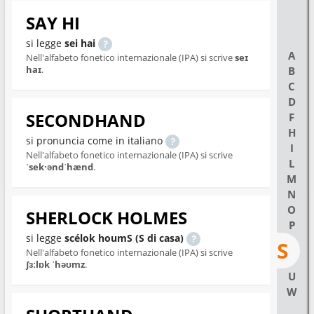
SAY HI
si legge
sei hai
A
Nell'alfabeto fonetico internazionale (IPA) si scrive
seɪ
haɪ
.
B
C
D
SECONDHAND
F
H
si pronuncia come in italiano
I
Nell'alfabeto fonetico internazionale (IPA) si scrive
L
ˈsek·əndˈhænd
.
M
N
O
SHERLOCK HOLMES
P
si legge
scélok houmS (S di casa)
S
Nell'alfabeto fonetico internazionale (IPA) si scrive
ʃɜːlɒk ˈhəʊmz
.
U
W