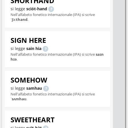
SHORTHAND
si legge
sciót-hand
Nell'alfabeto fonetico internazionale (IPA) si scrive
ˈʃɔːthand
.
SIGN HERE
si legge
sain hia
Nell'alfabeto fonetico internazionale (IPA) si scrive
saɪn
hɪə
.
SOMEHOW
si legge
samhau
Nell'alfabeto fonetico internazionale (IPA) si scrive
ˈsʌmhaʊ
.
SWEETHEART
si legge
suìt-hàt