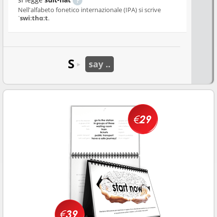
Nell'alfabeto fonetico internazionale (IPA) si scrive
ˈswiːthɑːt
.
S
say ..
►