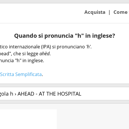
Acquista
Come 
Quando si pronuncia "h" in inglese?
etico internazionale (IPA) si pronunciano
'h'
.
head", che si legge
ahèd
.
uncia "h" in inglese.
Scritta Semplificata
.
gola h › AHEAD - AT THE HOSPITAL