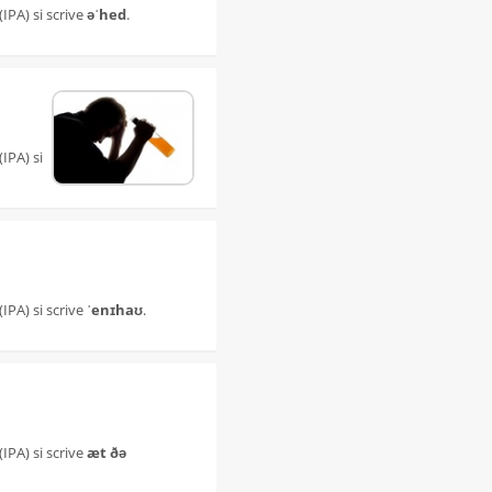
(IPA) si scrive
əˈhed
.
IPA) si
(IPA) si scrive
ˈenɪhaʊ
.
(IPA) si scrive
æt ðə