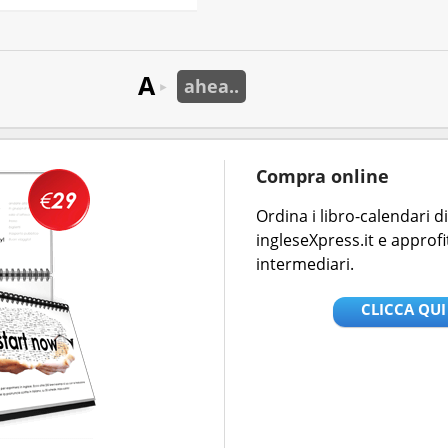
A
ahea..
►
Compra online
Ordina i libro-calendari 
ingleseXpress.it e approfi
intermediari.
CLICCA QUI