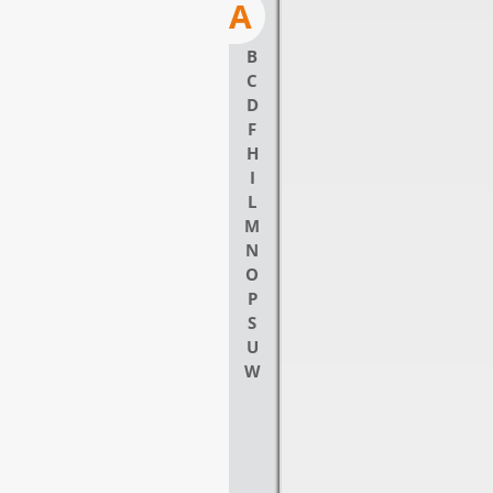
A
B
C
D
F
H
I
L
M
N
O
P
S
U
W