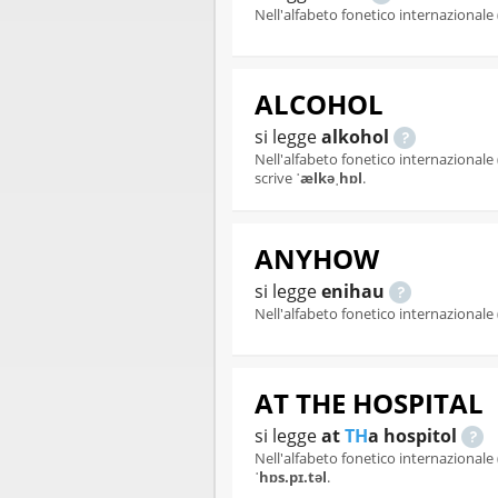
Nell'alfabeto fonetico internazionale 
ALCOHOL
si legge
alkohol
Nell'alfabeto fonetico internazionale (
scrive
ˈælkəˌhɒl
.
ANYHOW
si legge
enihau
Nell'alfabeto fonetico internazionale 
AT THE HOSPITAL
si legge
at
TH
a hospitol
Nell'alfabeto fonetico internazionale 
ˈhɒs.pɪ.təl
.