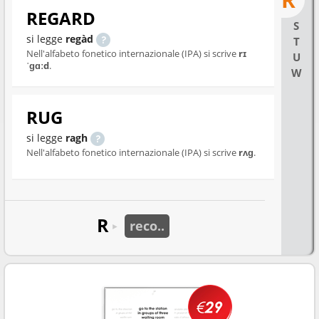
REGARD
S
si legge
regàd
T
Nell'alfabeto fonetico internazionale (IPA) si scrive
rɪ
U
ˈɡɑːd
.
W
RUG
si legge
ragh
Nell'alfabeto fonetico internazionale (IPA) si scrive
rʌɡ
.
R
reco..
►