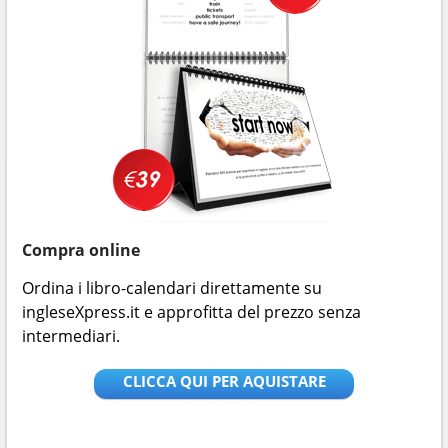
Compra online
Ordina i libro-calendari direttamente su
ingleseXpress.it e approfitta del prezzo senza
intermediari.
CLICCA QUI PER AQUISTARE