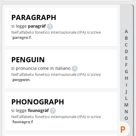
PARAGRAPH
si legge
paragràf
A
Nell'alfabeto fonetico internazionale (IPA) si scrive
ˈparəɡrɑːf
.
B
C
D
PENGUIN
E
F
si pronuncia come in italiano
G
Nell'alfabeto fonetico internazionale (IPA) si scrive
H
ˈpeŋɡwɪn
.
I
J
L
PHONOGRAPH
M
si legge
founogràf
N
Nell'alfabeto fonetico internazionale (IPA) si scrive
O
ˈfəʊnəɡrɑːf
.
P