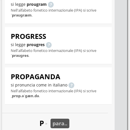
si legge
prougram
Nell'alfabeto fonetico internazionale (IPA) si scrive
ˈprəʊɡræm
.
PROGRESS
si legge
prougres
Nell'alfabeto fonetico internazionale (IPA) si scrive
ˈprəʊɡres
.
PROPAGANDA
si pronuncia come in italiano
Nell'alfabeto fonetico internazionale (IPA) si scrive
ˌprɒp.əˈɡæn.də
.
P
para..
►