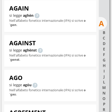
AGAIN
si legge
aghèn
Nell'alfabeto fonetico internazionale (IPA) si scrive
ə
A
ˈɡen
.
B
C
AGAINST
D
E
si legge
aghènst
F
Nell'alfabeto fonetico internazionale (IPA) si scrive
ə
ˈɡenst
.
G
H
I
AGO
J
L
si legge
agóu
M
Nell'alfabeto fonetico internazionale (IPA) si scrive
ə
N
ˈɡəʊ
.
O
P
R