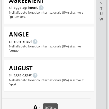
AGREEMENT
S
si legge
agrìment
T
Nell'alfabeto fonetico internazionale (IPA) si scrive
ə
U
ˈɡriː.mənt
.
W
ANGLE
si legge
angol
Nell'alfabeto fonetico internazionale (IPA) si scrive
ˈæŋɡəl
.
AUGUST
si legge
ógast
Nell'alfabeto fonetico internazionale (IPA) si scrive
ɔː
ˈɡʌst
.
A
agai..
►