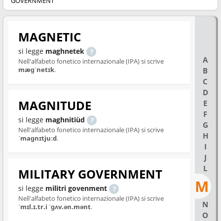
GOVERNMENT
MAGNETIC
si legge
maghnetek
A
Nell'alfabeto fonetico internazionale (IPA) si scrive
mæɡˈnetɪk
.
B
C
D
MAGNITUDE
E
F
si legge
maghnitiùd
G
Nell'alfabeto fonetico internazionale (IPA) si scrive
H
ˈmaɡnɪtjuːd
.
I
J
L
MILITARY GOVERNMENT
M
si legge
militri govenment
Nell'alfabeto fonetico internazionale (IPA) si scrive
N
ˈmɪl.ɪ.tr.i ˈɡʌv.ən.mənt
.
O