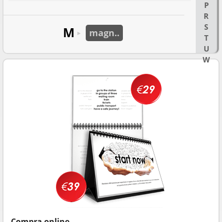
P
R
S
M
magn..
►
T
U
W
Compra online