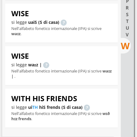
P
R
WISE
S
T
si legge
uaiS (S di casa)
U
Nell'alfabeto fonetico internazionale (IPA) si scrive
waɪz
.
V
W
WISE
si legge
waɪz |
Nell'alfabeto fonetico internazionale (IPA) si scrive
waɪz
|
.
WITH HIS FRIENDS
si legge
ui
TH
hiS frends (S di casa)
Nell'alfabeto fonetico internazionale (IPA) si scrive
wɪð
hɪz frends
.