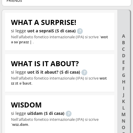
FRIENDS
WHAT A SURPRISE!
si legge
uot a sepraiS (S di casa)
A
Nell'alfabeto fonetico internazionale (IPA) si scrive
ˈwɒt
ə səˈpraɪz |
.
B
C
D
WHAT IS IT ABOUT?
E
F
si legge
uot iS it abaut? (S di casa)
G
Nell'alfabeto fonetico internazionale (IPA) si scrive
wɒt
H
ɪz ɪt əˈbaʊt
.
I
J
K
WISDOM
L
si legge
uiSdam (S di casa)
M
Nell'alfabeto fonetico internazionale (IPA) si scrive
N
ˈwɪz.dəm
.
O