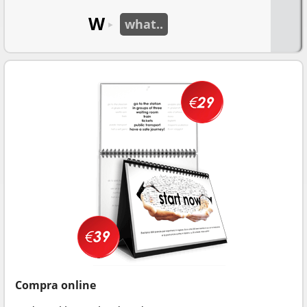
W
what..
►
Compra online