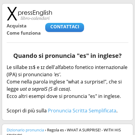
Acquista
CONTATTACI
Come funziona
Quando si pronuncia "es" in inglese?
Le sillabe ɪs$ e ɪz dell'alfabeto fonetico internazionale
(IPA) si pronunciano
'es'
.
Come nella parola inglese "what a surprise!", che si
legge
uot a sepraiS (S di casa)
.
Ecco altri esempi dove si pronuncia "es" in inglese.
Scopri di più sulla
Pronuncia Scritta Semplificata
.
Dizionario pronuncia
› Regola es › WHAT A SURPRISE! - WITH HIS