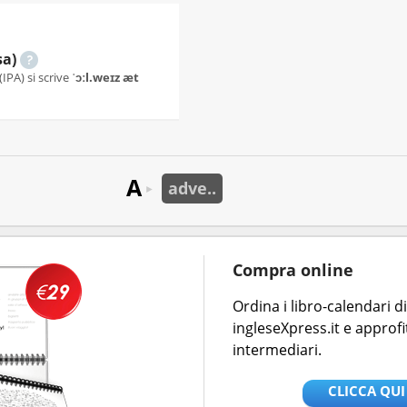
sa)
(IPA) si scrive
ˈɔːl.weɪz æt
A
adve..
►
Compra online
Ordina i libro-calendari 
ingleseXpress.it e approfi
intermediari.
CLICCA QUI