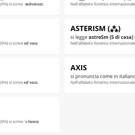
(IPA) si scrive
ˈædvətaɪz
.
Nell'alfabeto fonetico internazionale 
ASTERISM (⁂)
si legge
astreSm (S di casa)
(IPA) si scrive
ədˈvaɪs
.
Nell'alfabeto fonetico internazionale 
AXIS
si pronuncia come in italian
(IPA) si scrive
ədˈvaɪz
.
Nell'alfabeto fonetico internazionale 
(IPA) si scrive
ˈɔːlweɪz
.