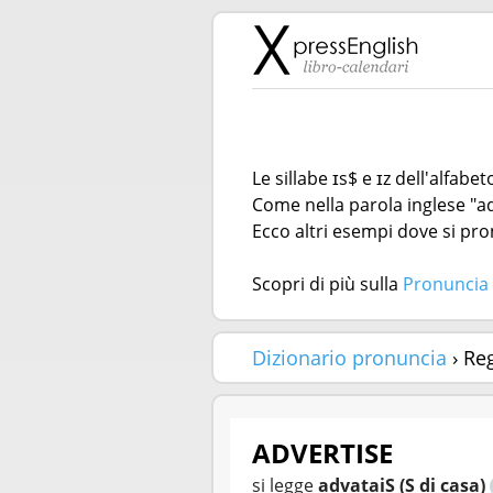
Le sillabe ɪs$ e ɪz dell'alfab
Come nella parola inglese "ad
Ecco altri esempi dove si pron
Scopri di più sulla
Pronuncia 
Dizionario pronuncia
› Re
ADVERTISE
si legge
advataiS (S di casa)