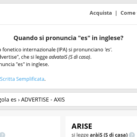
Acquista
Come 
Quando si pronuncia "es" in inglese?
eto fonetico internazionale (IPA) si pronunciano
'es'
.
vertise", che si legge
advataiS (S di casa)
.
uncia "es" in inglese.
Scritta Semplificata
.
gola es › ADVERTISE - AXIS
ARISE
si legge
aràiS (S di casa)