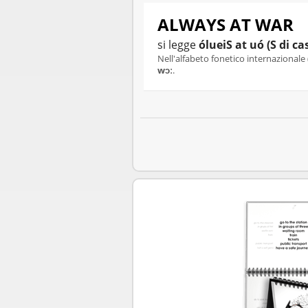
ALWAYS AT WAR
si legge
ólueiS at uó (S di ca
Nell'alfabeto fonetico internazionale 
wɔː
.