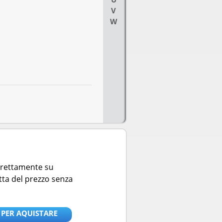
V
W
direttamente su
tta del prezzo senza
 PER AQUISTARE