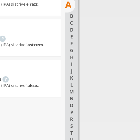
A
(IPA) si scrive
əˈraɪz
.
B
C
D
E
F
(IPA) si scrive
ˈastrɪzm
.
G
H
I
J
K
o
L
(IPA) si scrive
ˈaksɪs
.
M
N
O
P
R
S
T
U