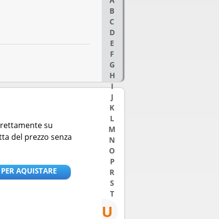
A
B
C
D
E
F
G
H
I
J
K
L
direttamente su
M
tta del prezzo senza
N
O
P
 PER AQUISTARE
R
S
T
U