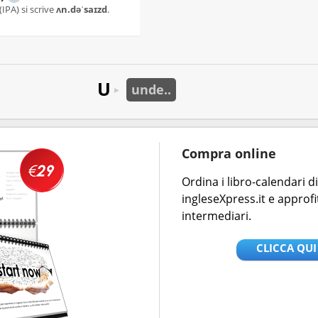
(IPA) si scrive
ʌn.dəˈsaɪzd
.
U
unde..
►
Compra online
Ordina i libro-calendari 
ingleseXpress.it e approfi
intermediari.
CLICCA QUI