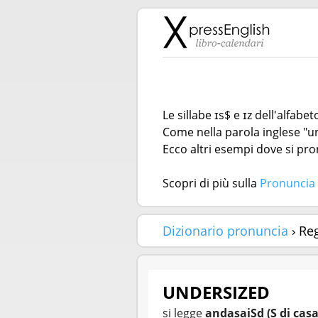
Le sillabe ɪs$ e ɪz dell'alfab
Come nella parola inglese "u
Ecco altri esempi dove si pron
Scopri di più sulla
Pronuncia 
Dizionario pronuncia
› Re
UNDERSIZED
si legge
andasaiSd (S di casa