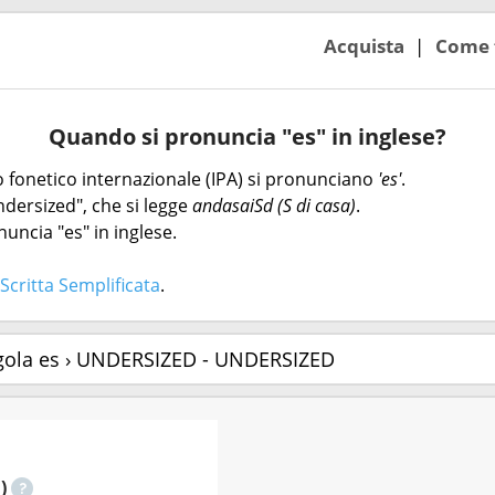
Acquista
Come 
Quando si pronuncia "es" in inglese?
eto fonetico internazionale (IPA) si pronunciano
'es'
.
ndersized", che si legge
andasaiSd (S di casa)
.
uncia "es" in inglese.
Scritta Semplificata
.
gola es › UNDERSIZED - UNDERSIZED
)