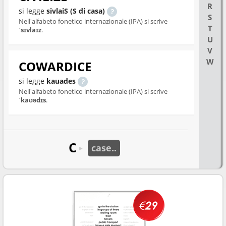
R
si legge
sivlaiS (S di casa)
S
Nell'alfabeto fonetico internazionale (IPA) si scrive
T
ˈsɪvlaɪz
.
U
V
W
COWARDICE
si legge
kauades
Nell'alfabeto fonetico internazionale (IPA) si scrive
ˈkaʊədɪs
.
C
case..
►