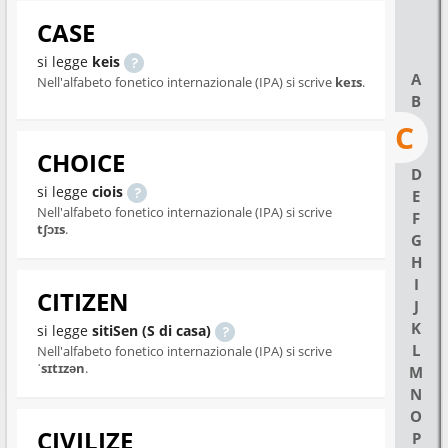
CASE
si legge
keis
A
Nell'alfabeto fonetico internazionale (IPA) si scrive
keɪs
.
B
C
CHOICE
D
si legge
ciois
E
Nell'alfabeto fonetico internazionale (IPA) si scrive
F
tʃɔɪs
.
G
H
I
CITIZEN
J
K
si legge
sitiSen (S di casa)
L
Nell'alfabeto fonetico internazionale (IPA) si scrive
ˈsɪtɪzən
.
M
N
O
CIVILIZE
P