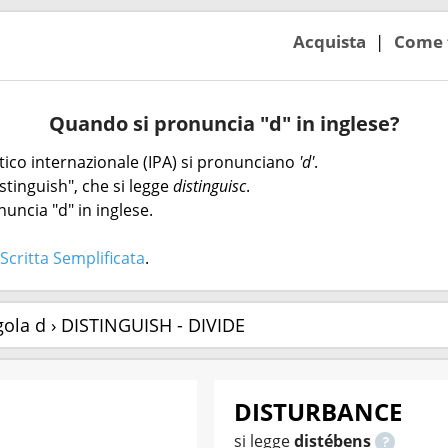
Acquista
Come 
Quando si pronuncia "d" in inglese?
etico internazionale (IPA) si pronunciano
'd'
.
stinguish", che si legge
distinguisc
.
uncia "d" in inglese.
Scritta Semplificata
.
gola d › DISTINGUISH - DIVIDE
DISTURBANCE
si legge
distébens