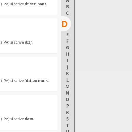
A
(IPA) si scrive
dɪˈstɜː.bəns
.
B
C
D
E
F
(IPA) si scrive
dɪtʃ
.
G
H
I
J
K
L
(IPA) si scrive
ˈdɪt.əʊ mɑːk
.
M
N
O
P
R
S
(IPA) si scrive
daɪv
.
T
U