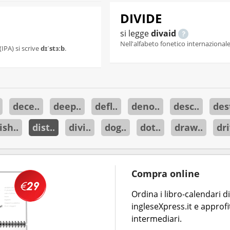
DIVIDE
si legge
divaid
Nell'alfabeto fonetico internazionale 
(IPA) si scrive
dɪˈstɜːb
.
dece..
deep..
defl..
deno..
desc..
dest
ish..
dist..
divi..
dog..
dot..
draw..
dri
Compra online
Ordina i libro-calendari 
ingleseXpress.it e approfi
intermediari.