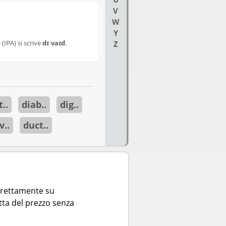
V
W
Y
(IPA) si scrive
dɪˈvaɪd
.
Z
..
diab..
dig..
v..
duct..
direttamente su
tta del prezzo senza