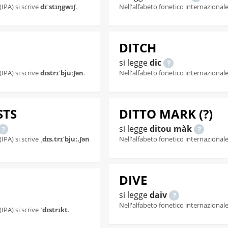
(IPA) si scrive
dɪˈstɪŋgwɪʃ
.
Nell'alfabeto fonetico internazionale 
DITCH
si legge
dic
(IPA) si scrive
dɪstrɪˈbjuːʃən
.
Nell'alfabeto fonetico internazionale 
STS
DITTO MARK (?)
si legge
ditou màk
(IPA) si scrive
ˌdɪs.trɪˈbjuː.ʃən
Nell'alfabeto fonetico internazionale 
DIVE
si legge
daiv
Nell'alfabeto fonetico internazionale 
(IPA) si scrive
ˈdɪstrɪkt
.