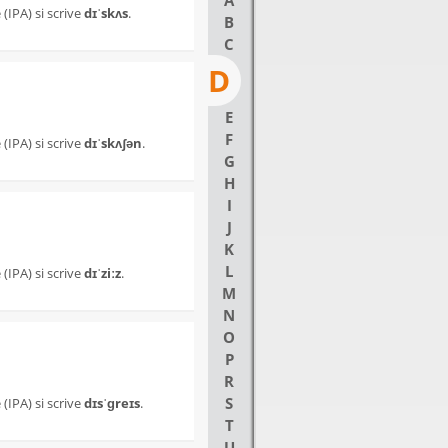
A
(IPA) si scrive
dɪˈskʌs
.
B
C
D
E
F
(IPA) si scrive
dɪˈskʌʃən
.
G
H
I
J
K
L
(IPA) si scrive
dɪˈziːz
.
M
N
O
P
R
S
(IPA) si scrive
dɪsˈɡreɪs
.
T
U