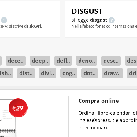
DISGUST
o
si legge
disgast
(IPA) si scrive
dɪˈskʌvri
.
Nell'alfabeto fonetico internazionale 
dece..
deep..
defl..
deno..
desc..
dest
ish..
dist..
divi..
dog..
dot..
draw..
dri
Compra online
Ordina i libro-calendari 
ingleseXpress.it e approfi
intermediari.