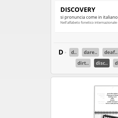
DISCOVERY
si pronuncia come in italian
Nell'alfabeto fonetico internazionale 
D
d..
dare..
deaf..
►
dirt..
disc..
d