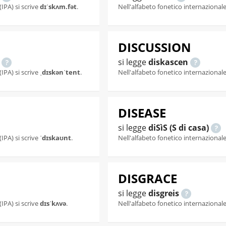
(IPA) si scrive
dɪˈskʌm.fət
.
Nell'alfabeto fonetico internazionale 
DISCUSSION
o
si legge
diskascen
(IPA) si scrive
ˌdɪskənˈtent
.
Nell'alfabeto fonetico internazionale 
DISEASE
si legge
diSìS (S di casa)
(IPA) si scrive
ˈdɪskaʊnt
.
Nell'alfabeto fonetico internazionale 
DISGRACE
si legge
disgreis
(IPA) si scrive
dɪsˈkʌvə
.
Nell'alfabeto fonetico internazionale 