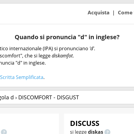
Acquista
Come 
Quando si pronuncia "d" in inglese?
etico internazionale (IPA) si pronunciano
'd'
.
scomfort", che si legge
diskamfot
.
uncia "d" in inglese.
Scritta Semplificata
.
gola d › DISCOMFORT - DISGUST
DISCUSS
o
si legge
diskas