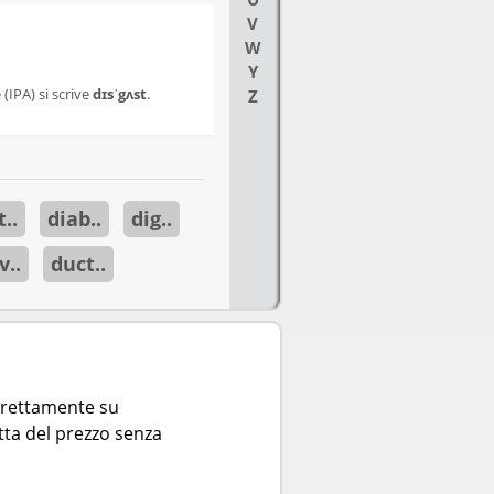
V
W
Y
(IPA) si scrive
dɪsˈgʌst
.
Z
..
diab..
dig..
v..
duct..
direttamente su
tta del prezzo senza