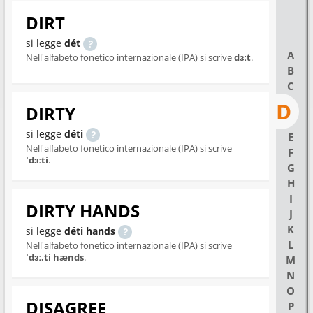
DIRT
si legge
dét
A
Nell'alfabeto fonetico internazionale (IPA) si scrive
dɜːt
.
B
C
D
DIRTY
si legge
déti
E
Nell'alfabeto fonetico internazionale (IPA) si scrive
F
ˈdɜːti
.
G
H
I
DIRTY HANDS
J
K
si legge
déti hands
L
Nell'alfabeto fonetico internazionale (IPA) si scrive
ˈdɜː.ti hænds
.
M
N
O
DISAGREE
P