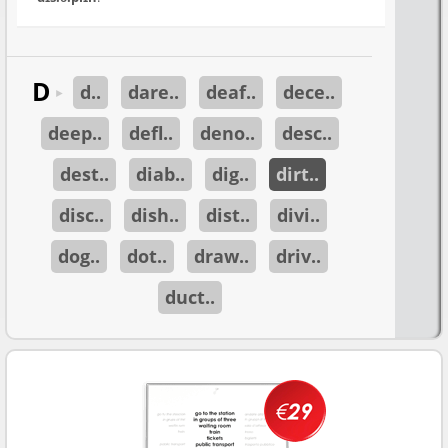
D
d..
dare..
deaf..
dece..
►
deep..
defl..
deno..
desc..
dest..
diab..
dig..
dirt..
disc..
dish..
dist..
divi..
dog..
dot..
draw..
driv..
duct..