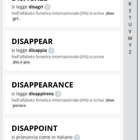
R
si legge
disagrì
S
Nell'alfabeto fonetico internazionale (IPA) si scrive
ˌdɪsə
T
ˈgriː
.
U
V
W
DISAPPEAR
Y
si legge
disappia
Z
Nell'alfabeto fonetico internazionale (IPA) si scrive
ˌdɪs.əˈpɪə
.
DISAPPEARANCE
si legge
disappìrens
Nell'alfabeto fonetico internazionale (IPA) si scrive
ˌdɪsə
ˈpɪrəns
.
DISAPPOINT
si pronuncia come in italiano