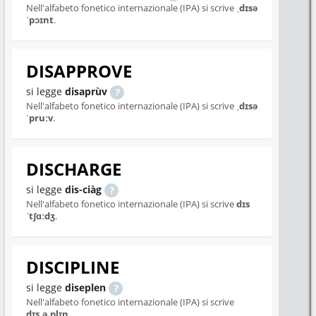
Nell'alfabeto fonetico internazionale (IPA) si scrive
ˌdɪsə
ˈpɔɪnt
.
DISAPPROVE
si legge
disaprùv
Nell'alfabeto fonetico internazionale (IPA) si scrive
ˌdɪsə
ˈpruːv
.
DISCHARGE
si legge
dis-ciàg
Nell'alfabeto fonetico internazionale (IPA) si scrive
dɪs
ˈtʃɑːdʒ
.
DISCIPLINE
si legge
diseplen
Nell'alfabeto fonetico internazionale (IPA) si scrive
dɪs.ə.plɪn
.