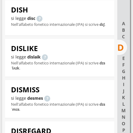
DISH
si legge
disc
A
Nell'alfabeto fonetico internazionale (IPA) si scrive
dɪʃ
.
B
C
D
DISLIKE
si legge
dislaik
E
Nell'alfabeto fonetico internazionale (IPA) si scrive
dɪs
F
ˈlʌɪk
.
G
H
I
DISMISS
J
K
si legge
desmes
L
Nell'alfabeto fonetico internazionale (IPA) si scrive
dɪs
ˈmɪs
.
M
N
O
DISREGARD
P