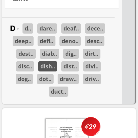
D
d..
dare..
deaf..
dece..
►
deep..
defl..
deno..
desc..
dest..
diab..
dig..
dirt..
disc..
dish..
dist..
divi..
dog..
dot..
draw..
driv..
duct..