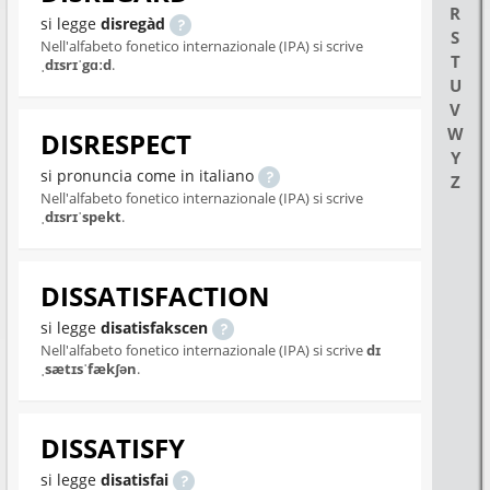
R
si legge
disregàd
S
Nell'alfabeto fonetico internazionale (IPA) si scrive
T
ˌdɪsrɪˈgɑːd
.
U
V
W
DISRESPECT
Y
si pronuncia come in italiano
Z
Nell'alfabeto fonetico internazionale (IPA) si scrive
ˌdɪsrɪˈspekt
.
DISSATISFACTION
si legge
disatisfakscen
Nell'alfabeto fonetico internazionale (IPA) si scrive
dɪ
ˌsætɪsˈfækʃən
.
DISSATISFY
si legge
disatisfai