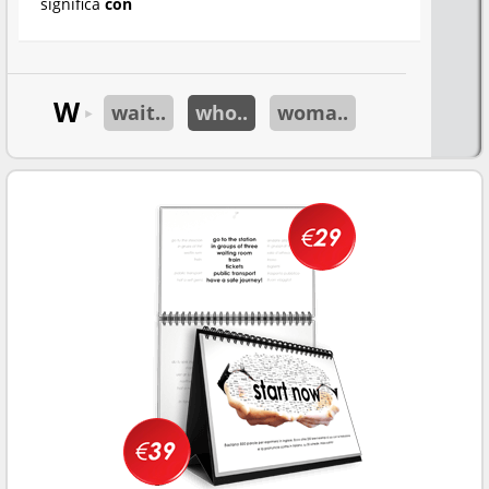
significa
con
W
wait..
who..
woma..
►