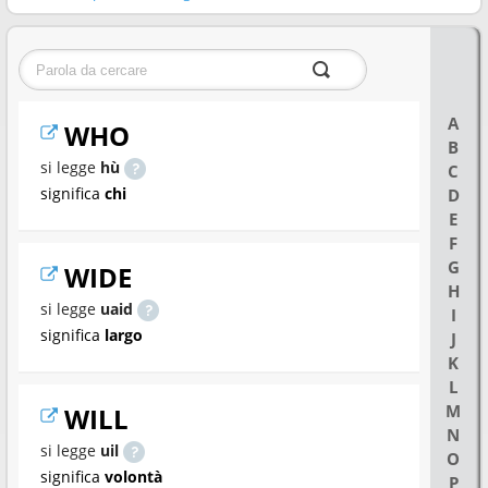
A
WHO
B
si legge
hù
C
significa
chi
D
E
F
G
WIDE
H
si legge
uaid
I
significa
largo
J
K
L
M
WILL
N
si legge
uil
O
significa
volontà
P