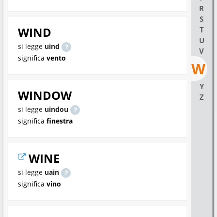
R
S
WIND
T
U
si legge
uind
V
significa
vento
W
Y
WINDOW
Z
si legge
uindou
significa
finestra
WINE
si legge
uain
significa
vino