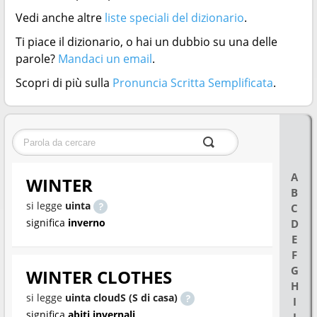
Vedi anche altre
liste speciali del dizionario
.
Ti piace il dizionario, o hai un dubbio su una delle
parole?
Mandaci un email
.
Scopri di più sulla
Pronuncia Scritta Semplificata
.
A
WINTER
B
si legge
uinta
C
significa
inverno
D
E
F
G
WINTER CLOTHES
H
si legge
uinta cloudS (S di casa)
I
significa
abiti invernali