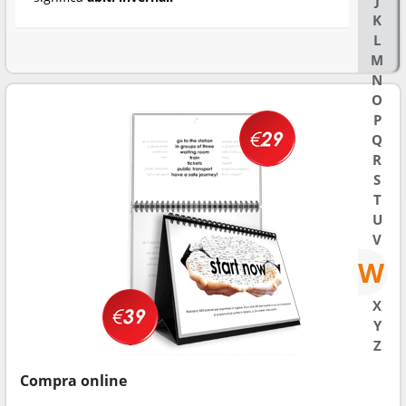
J
K
L
M
N
O
P
Q
R
S
T
U
V
W
X
Y
Z
Compra online