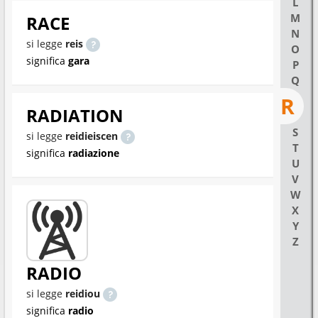
L
M
RACE
N
si legge
reis
O
significa
gara
P
Q
R
RADIATION
S
si legge
reidieiscen
T
significa
radiazione
U
V
W
X
Y
Z
RADIO
si legge
reidiou
significa
radio