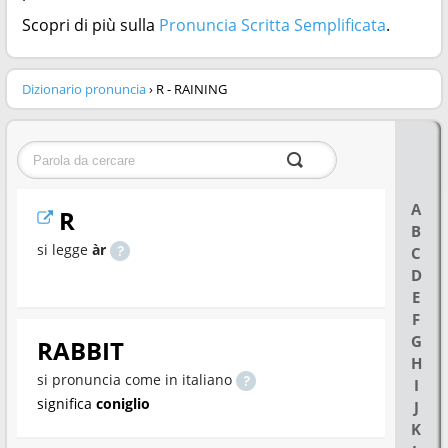
Scopri di più sulla
Pronuncia Scritta Semplificata
.
Dizionario pronuncia
› R - RAINING
A
R
B
si legge
àr
C
D
E
F
G
RABBIT
H
si pronuncia come in italiano
I
significa
coniglio
J
K