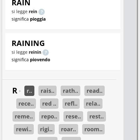
RAIN
si legge
rein
significa
pioggia
RAINING
si legge
reinin
significa
piovendo
R
r..
rais..
rath..
read..
►
rece..
red ..
refl..
rela..
reme..
repo..
rese..
rest..
rewi..
rigi..
roar..
room..