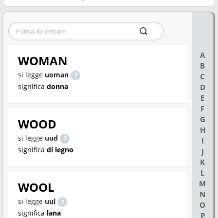
A
WOMAN
B
si legge
uoman
C
significa
donna
D
E
F
G
WOOD
H
si legge
uud
I
significa
di legno
J
K
L
M
WOOL
N
si legge
uul
O
significa
lana
P