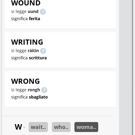
WOUND
si legge
uund
significa
ferita
WRITING
si legge
ràitin
significa
scrittura
WRONG
si legge
rongh
significa
sbagliato
W
wait..
who..
woma..
►