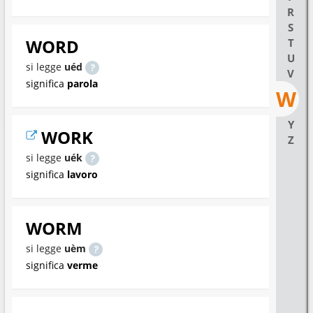
R
S
WORD
T
U
si legge
uéd
V
significa
parola
W
Y
WORK
Z
si legge
uék
significa
lavoro
WORM
si legge
uèm
significa
verme