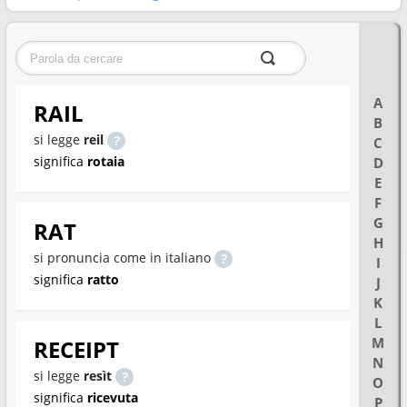
A
RAIL
B
si legge
reil
C
significa
rotaia
D
E
F
G
RAT
H
si pronuncia come in italiano
I
significa
ratto
J
K
L
M
RECEIPT
N
si legge
resìt
O
significa
ricevuta
P