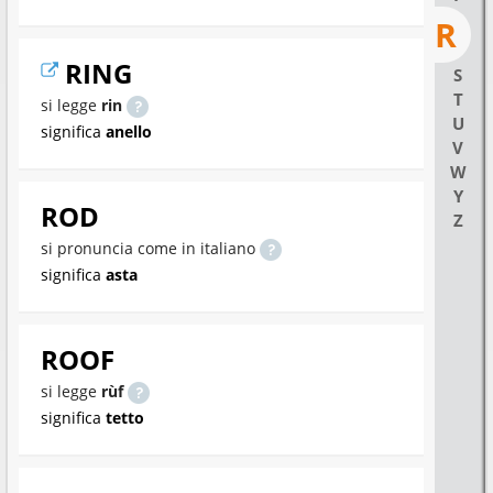
R
RING
S
T
si legge
rin
U
significa
anello
V
W
Y
ROD
Z
si pronuncia come in italiano
significa
asta
ROOF
si legge
rùf
significa
tetto