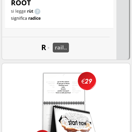
ROOT
si legge
rùt
significa
radice
R
rail..
►