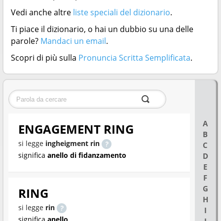
Vedi anche altre
liste speciali del dizionario
.
Ti piace il dizionario, o hai un dubbio su una delle
parole?
Mandaci un email
.
Scopri di più sulla
Pronuncia Scritta Semplificata
.
A
ENGAGEMENT RING
B
si legge
ingheigment rin
C
significa
anello di fidanzamento
D
E
F
G
RING
H
si legge
rin
I
significa
anello