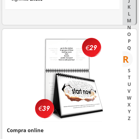
J
K
L
M
N
O
P
Q
R
S
T
U
V
W
X
Y
Z
Compra online