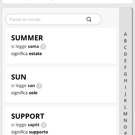
A
SUMMER
B
si legge
sama
C
significa
estate
D
E
F
G
SUN
H
si legge
san
I
significa
sole
J
K
L
M
SUPPORT
N
si legge
sapót
O
significa
supporto
P