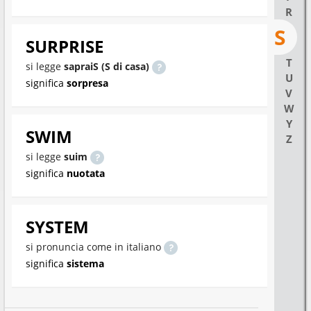
R
S
SURPRISE
T
si legge
sapraiS (S di casa)
U
significa
sorpresa
V
W
Y
SWIM
Z
si legge
suim
significa
nuotata
SYSTEM
si pronuncia come in italiano
significa
sistema