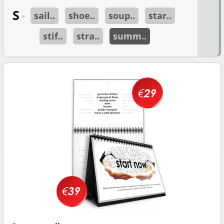
S
sail..
shoe..
soup..
star..
►
stif..
stra..
summ..