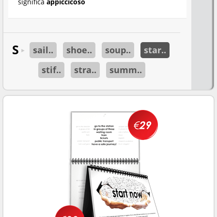
significa
appiccicoso
S
sail..
shoe..
soup..
star..
►
stif..
stra..
summ..