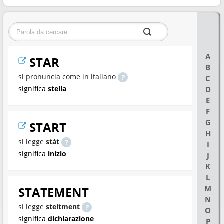
A
STAR
B
si pronuncia come in italiano
C
significa
stella
D
E
F
G
START
H
si legge
stàt
I
significa
inizio
J
K
L
M
STATEMENT
N
si legge
steitment
O
significa
dichiarazione
P