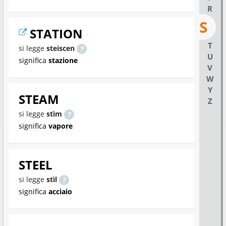
R
S
STATION
T
si legge
steiscen
U
significa
stazione
V
W
Y
STEAM
Z
si legge
stìm
significa
vapore
STEEL
si legge
stìl
significa
acciaio