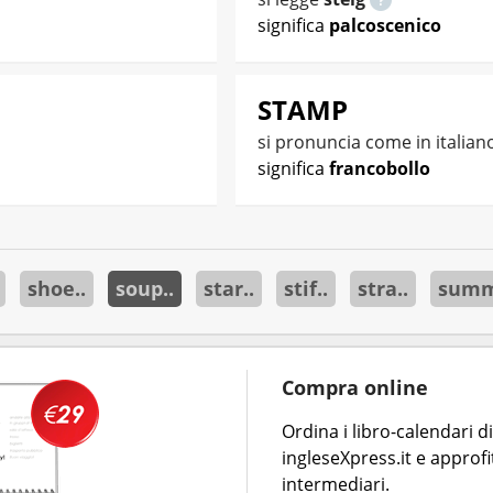
significa
palcoscenico
STAMP
si pronuncia come in italian
significa
francobollo
shoe..
soup..
star..
stif..
stra..
summ
Compra online
Ordina i libro-calendari 
ingleseXpress.it e approfi
intermediari.