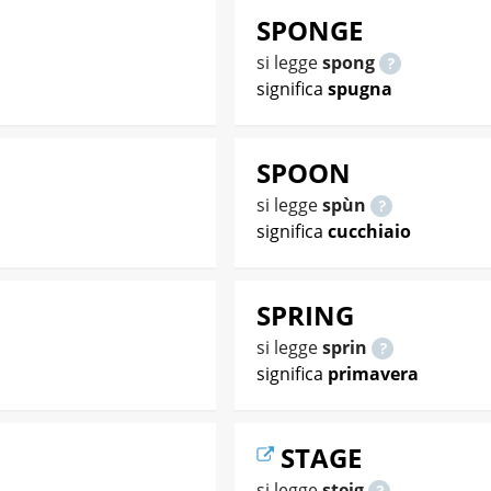
SPONGE
si legge
spong
significa
spugna
SPOON
si legge
spùn
significa
cucchiaio
SPRING
si legge
sprin
significa
primavera
STAGE
si legge
steig