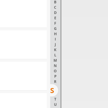
B
C
D
E
F
G
H
I
J
K
L
M
N
O
P
R
S
T
U