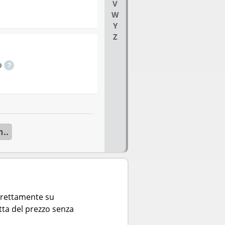
V
W
Y
Z
o
..
direttamente su
tta del prezzo senza