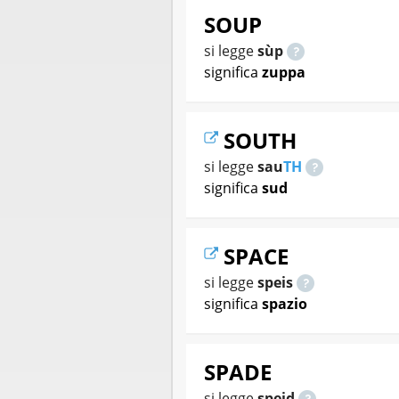
SOUP
si legge
sùp
significa
zuppa
SOUTH
si legge
sau
TH
significa
sud
SPACE
si legge
speis
significa
spazio
SPADE
si legge
speid