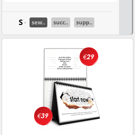
S
sew..
succ..
supp..
►