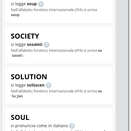
si legge
soup
Nell'alfabeto fonetico internazionale (IPA) si scrive
səʊp
.
SOCIETY
si legge
sosaieti
Nell'alfabeto fonetico internazionale (IPA) si scrive
sə
ˈsaɪəti
.
SOLUTION
si legge
solùscen
Nell'alfabeto fonetico internazionale (IPA) si scrive
sə
ˈluːʃən
.
SOUL
si pronuncia come in italiano