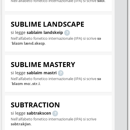
Nell'alfabeto fonetico internazionale (IPA) si scrive
səʊl
.
SUBLIME LANDSCAPE
si legge
sablaim landskeip
Nell'alfabeto fonetico internazionale (IPA) si scrive
sə
ˈblaɪm lænd.skeɪp
.
SUBLIME MASTERY
si legge
sablaim mastri
Nell'alfabeto fonetico internazionale (IPA) si scrive
sə
ˈblaɪm mɑː.str.i
.
SUBTRACTION
si legge
sabtrakscen
Nell'alfabeto fonetico internazionale (IPA) si scrive
səbtrakʃən
.