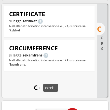
CERTIFICATE
si legge
setifiket
Nell'alfabeto fonetico internazionale (IPA) si scrive
sə
C
ˈtɪfɪkət
.
O
R
CIRCUMFERENCE
S
si legge
sekamfrens
Nell'alfabeto fonetico internazionale (IPA) si scrive
sə
ˈkʌmfrəns
.
C
cert..
►