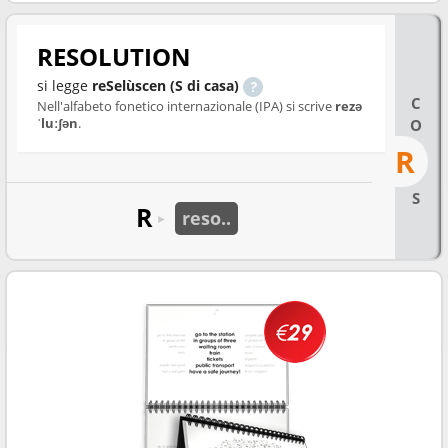
RESOLUTION
si legge
reSelùscen (S di casa)
C
Nell'alfabeto fonetico internazionale (IPA) si scrive
rezə
ˈluːʃən
.
O
R
S
R
reso..
►