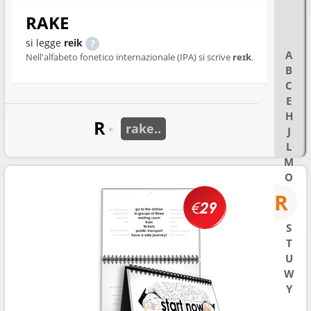
RAKE
si legge
reik
A
Nell'alfabeto fonetico internazionale (IPA) si scrive
reɪk
.
B
C
E
H
R
rake..
►
J
L
M
O
R
S
T
U
W
Y