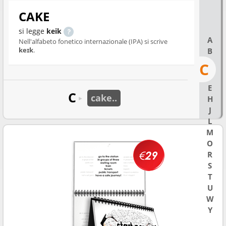
CAKE
si legge
keik
A
Nell'alfabeto fonetico internazionale (IPA) si scrive
keɪk
.
B
C
E
C
cake..
H
►
J
L
M
O
R
S
T
U
W
Y