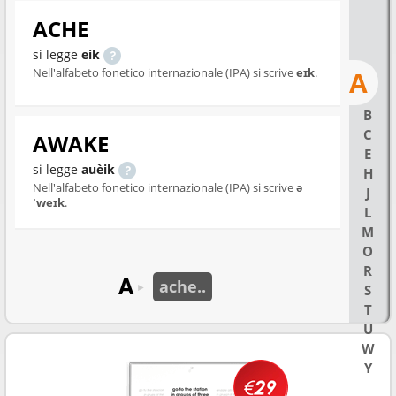
ACHE
si legge
eik
Nell'alfabeto fonetico internazionale (IPA) si scrive
eɪk
.
A
B
C
AWAKE
E
si legge
auèik
H
Nell'alfabeto fonetico internazionale (IPA) si scrive
ə
J
ˈweɪk
.
L
M
O
R
A
ache..
►
S
T
U
W
Y