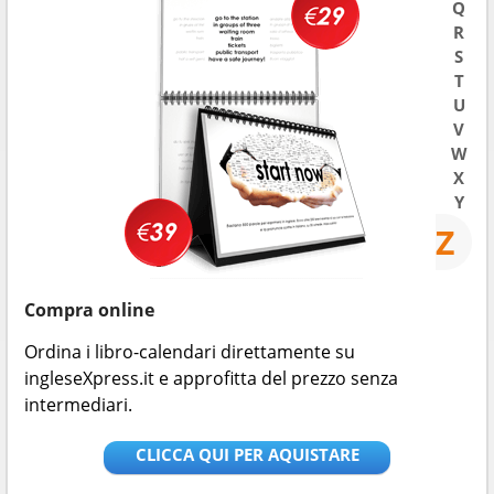
Q
R
S
T
U
V
W
X
Y
Z
Compra online
Ordina i libro-calendari direttamente su
ingleseXpress.it e approfitta del prezzo senza
intermediari.
CLICCA QUI PER AQUISTARE