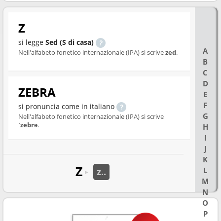
Z
si legge
Sed (S di casa)
A
Nell'alfabeto fonetico internazionale (IPA) si scrive
zed
.
B
C
D
ZEBRA
E
F
si pronuncia come in italiano
G
Nell'alfabeto fonetico internazionale (IPA) si scrive
ˈzebrə
.
H
I
J
K
Z
L
z..
►
M
N
O
P