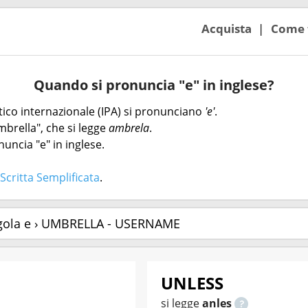
Acquista
Come 
Quando si pronuncia "e" in inglese?
etico internazionale (IPA) si pronunciano
'e'
.
brella", che si legge
ambrela
.
uncia "e" in inglese.
Scritta Semplificata
.
gola e › UMBRELLA - USERNAME
UNLESS
si legge
anles