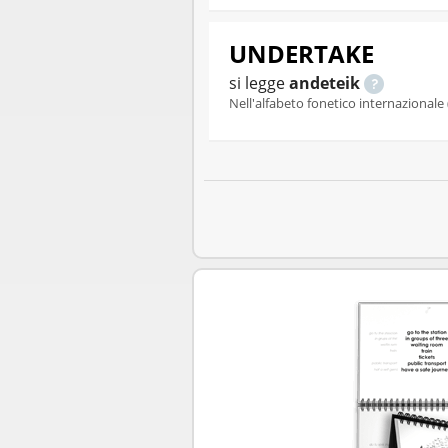
UNDERTAKE
si legge
andeteik
Nell'alfabeto fonetico internazionale 