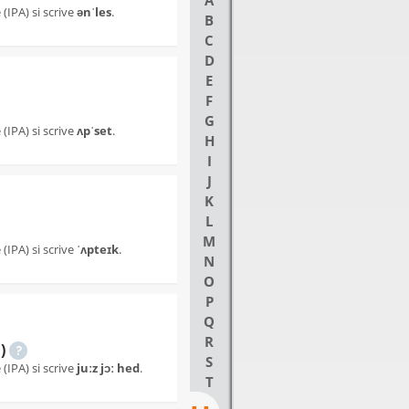
A
(IPA) si scrive
ənˈles
.
B
C
D
E
F
G
(IPA) si scrive
ʌpˈset
.
H
I
J
K
L
M
(IPA) si scrive
ˈʌpteɪk
.
N
O
P
Q
R
)
S
(IPA) si scrive
juːz jɔː hed
.
T