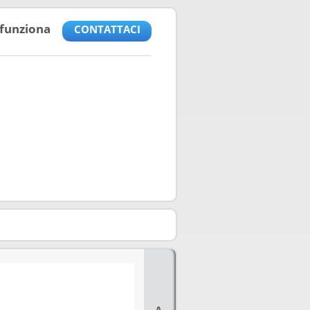
funziona
CONTATTACI