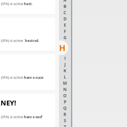
A
(IPA) si scrive
heɪt
.
B
C
D
E
F
G
(IPA) si scrive
ˈheɪtrɪd
.
H
I
J
K
L
(IPA) si scrive
hæv ə naɪs
M
N
O
RNEY!
P
Q
R
(IPA) si scrive
hæv ə seɪf
S
T