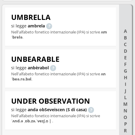
UMBRELLA
si legge
ambrela
A
Nell'alfabeto fonetico internazionale (IPA) si scrive
ʌm
ˈbrelə
.
B
C
D
UNBEARABLE
E
F
si legge
anbèrabol
G
Nell'alfabeto fonetico internazionale (IPA) si scrive
ʌn
H
ˈbeə.rə.bəl
.
I
J
L
UNDER OBSERVATION
M
si legge
anda obSeveiscen (S di casa)
N
Nell'alfabeto fonetico internazionale (IPA) si scrive
O
ˈʌnd.ə ˌɒb.zə.ˈveɪʃ.n̩ |
.
P
R