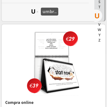
S
T
U
umbr..
►
U
V
W
Y
Z
Compra online