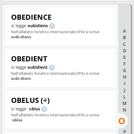
OBEDIENCE
si legge
oubìdiens
A
Nell'alfabeto fonetico internazionale (IPA) si scrive
oʊbiːdiəns
.
B
C
D
OBEDIENT
E
F
si legge
oubìdient
G
Nell'alfabeto fonetico internazionale (IPA) si scrive
H
oʊbiːdiənt
.
I
J
L
OBELUS (÷)
M
si legge
ˈɒbləs
N
Nell'alfabeto fonetico internazionale (IPA) si scrive
O
ˈɒbləs
.
P