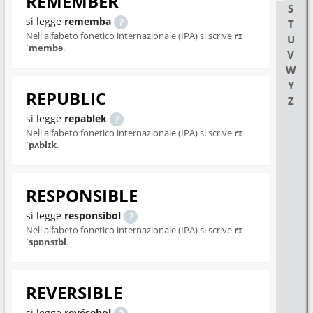
REMEMBER
S
si legge
rememba
T
Nell'alfabeto fonetico internazionale (IPA) si scrive
rɪ
U
ˈmembə
.
V
W
Y
REPUBLIC
Z
si legge
repablek
Nell'alfabeto fonetico internazionale (IPA) si scrive
rɪ
ˈpʌblɪk
.
RESPONSIBLE
si legge
responsibol
Nell'alfabeto fonetico internazionale (IPA) si scrive
rɪ
ˈspɒnsɪbl
.
REVERSIBLE
si legge
revésebol