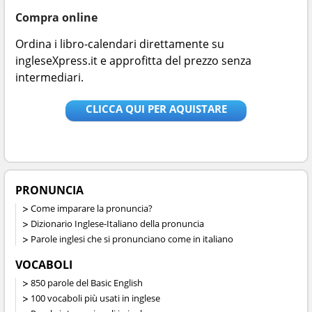
Compra online
Ordina i libro-calendari direttamente su
ingleseXpress.it e approfitta del prezzo senza
intermediari.
CLICCA QUI PER AQUISTARE
PRONUNCIA
Come imparare la pronuncia?
Dizionario Inglese-Italiano della pronuncia
Parole inglesi che si pronunciano come in italiano
VOCABOLI
850 parole del Basic English
100 vocaboli più usati in inglese