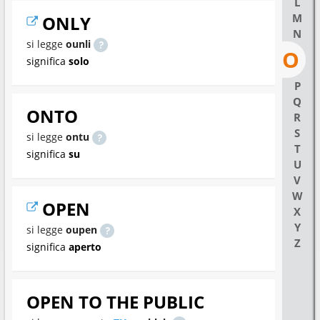
L
M
ONLY
N
si legge
ounli
O
significa
solo
P
Q
ONTO
R
S
si legge
ontu
T
significa
su
U
V
W
OPEN
X
Y
si legge
oupen
Z
significa
aperto
OPEN TO THE PUBLIC