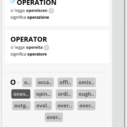
OPERATION
si legge
opereiscen
significa
operazione
OPERATOR
si legge
opereita
significa
operatore
O
o..
occa..
offi..
omis..
►
ones..
opin..
ordi..
ough..
outg..
oval..
over..
over..
over..