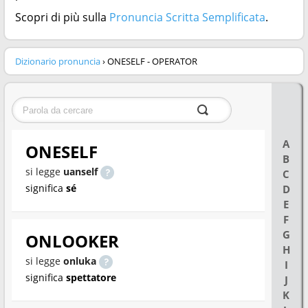
Scopri di più sulla
Pronuncia Scritta Semplificata
.
Dizionario pronuncia
› ONESELF - OPERATOR
A
ONESELF
B
si legge
uanself
C
significa
sé
D
E
F
G
ONLOOKER
H
si legge
onluka
I
significa
spettatore
J
K