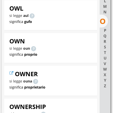
L
M
OWL
N
si legge
aul
O
significa
gufo
P
Q
OWN
R
S
si legge
oun
T
significa
proprio
U
V
W
OWNER
X
Y
si legge
ouna
Z
significa
proprietario
OWNERSHIP