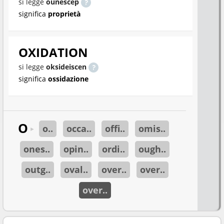
si legge
ounescep
significa
proprietà
OXIDATION
si legge
oksideiscen
significa
ossidazione
O
o..
occa..
offi..
omis..
►
ones..
opin..
ordi..
ough..
outg..
oval..
over..
over..
over..