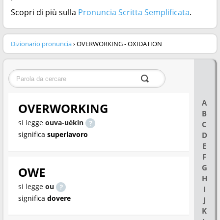
Scopri di più sulla
Pronuncia Scritta Semplificata
.
Dizionario pronuncia
› OVERWORKING - OXIDATION
A
OVERWORKING
B
si legge
ouva-uékin
C
significa
superlavoro
D
E
F
G
OWE
H
si legge
ou
I
significa
dovere
J
K