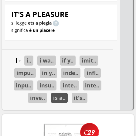
IT'S A PLEASURE
si legge
ets a plegia
significa
è un piacere
I
i..
i wa..
if y..
imit..
►
impu..
in y..
inde..
infl..
inpu..
insu..
inte..
inte..
inve..
is a..
it's..