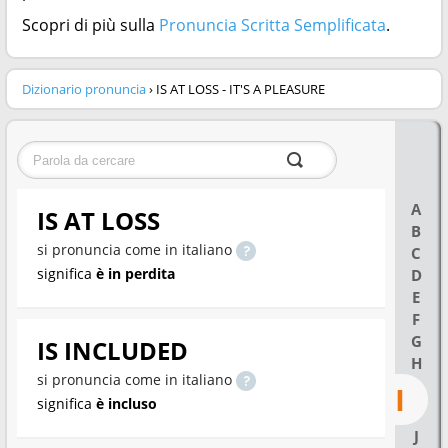
Scopri di più sulla
Pronuncia Scritta Semplificata
.
Dizionario pronuncia
› IS AT LOSS - IT'S A PLEASURE
A
IS AT LOSS
B
si pronuncia come in italiano
C
significa
è in perdita
D
E
F
G
IS INCLUDED
H
si pronuncia come in italiano
I
significa
è incluso
J