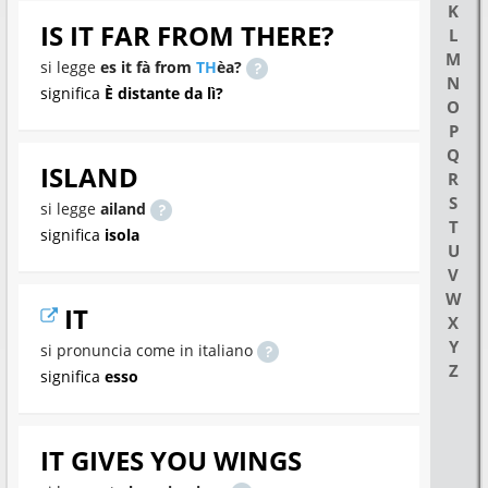
K
IS IT FAR FROM THERE?
L
M
si legge
es it fà from
TH
èa?
N
significa
È distante da lì?
O
P
Q
ISLAND
R
S
si legge
ailand
T
significa
isola
U
V
W
IT
X
Y
si pronuncia come in italiano
Z
significa
esso
IT GIVES YOU WINGS