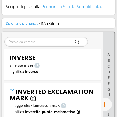
Scopri di più sulla
Pronuncia Scritta Semplificata
.
Dizionario pronuncia
› INVERSE - IS
A
INVERSE
B
si legge
invès
C
significa
inverso
D
E
F
G
INVERTED EXCLAMATION
H
MARK (¡)
I
si legge
eksklameiscen màk
significa
invertito punto esclamativo (¡)
J