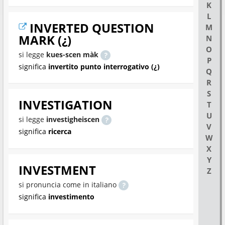
K
L
INVERTED QUESTION
M
MARK (¿)
N
O
si legge
kues-scen màk
P
significa
invertito punto interrogativo (¿)
Q
R
S
INVESTIGATION
T
U
si legge
investigheiscen
V
significa
ricerca
W
X
Y
INVESTMENT
Z
si pronuncia come in italiano
significa
investimento