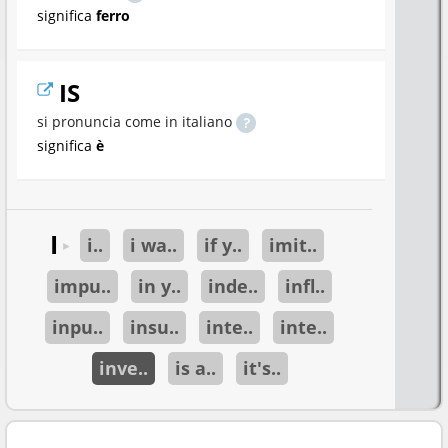
significa
ferro
IS
si pronuncia come in italiano
significa
è
I
i..
i wa..
if y..
imit..
►
impu..
in y..
inde..
infl..
inpu..
insu..
inte..
inte..
inve..
is a..
it's..