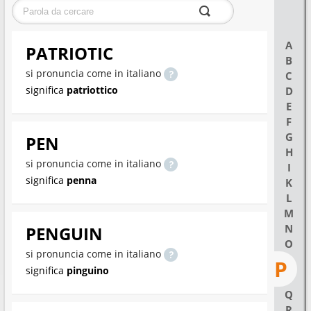
A
PATRIOTIC
B
si pronuncia come in italiano
C
significa
patriottico
D
E
F
G
PEN
H
si pronuncia come in italiano
I
significa
penna
K
L
M
N
PENGUIN
O
si pronuncia come in italiano
P
significa
pinguino
Q
R