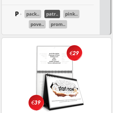
P
pack..
patr..
pink..
►
pove..
prom..