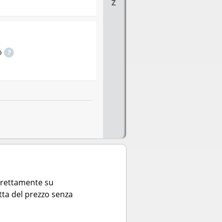
Z
o
direttamente su
tta del prezzo senza