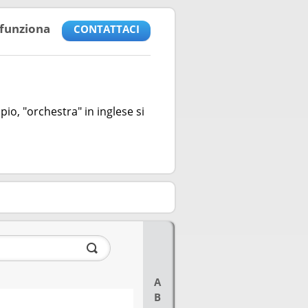
funziona
CONTATTACI
io, "orchestra" in inglese si
A
B