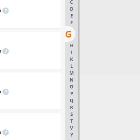
C
D
o
E
F
G
H
o
I
K
L
M
N
O
o
P
Q
R
S
T
V
o
Y