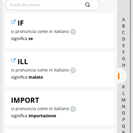
A
IF
B
si pronuncia come in italiano
C
significa
se
D
E
F
G
ILL
H
si pronuncia come in italiano
I
significa
malato
K
L
IMPORT
M
N
si pronuncia come in italiano
O
significa
importazione
P
Q
R