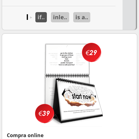
I
if..
inle..
is a..
►
Compra online