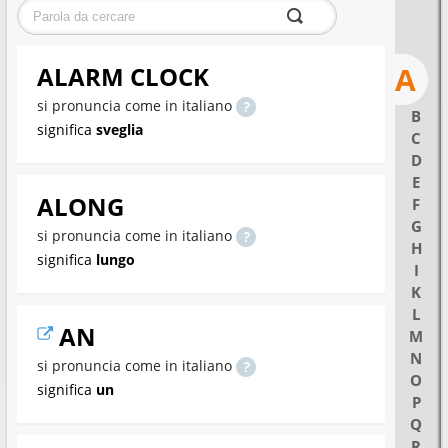
A
ALARM CLOCK
si pronuncia come in italiano
B
significa
sveglia
C
D
E
ALONG
F
G
si pronuncia come in italiano
H
significa
lungo
I
K
L
AN
M
N
si pronuncia come in italiano
O
significa
un
P
Q
R