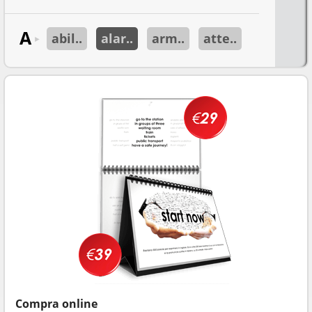
A
abil..
alar..
arm..
atte..
►
Compra online