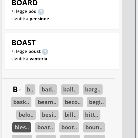
BOARD
si legge
bód
significa
pensione
BOAST
si legge
boust
significa
vanteria
B
b..
bad..
ball..
barg..
►
bask..
beam..
beco..
begi..
belo..
besi..
bill..
bitt..
bles..
boat..
boot..
boun..