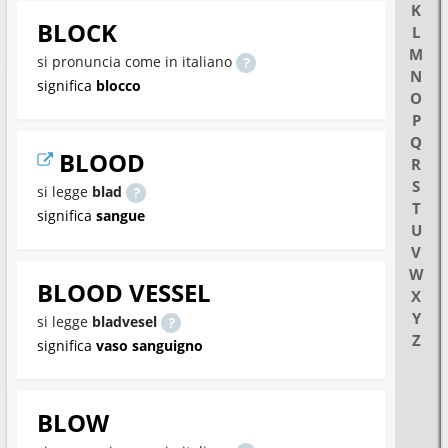
K
BLOCK
L
M
si pronuncia come in italiano
N
significa
blocco
O
P
Q
BLOOD
R
S
si legge
blad
T
significa
sangue
U
V
W
BLOOD VESSEL
X
Y
si legge
bladvesel
Z
significa
vaso sanguigno
BLOW