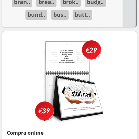
bran..
brea..
brok..
budg..
bund..
bus..
butt..
Compra online