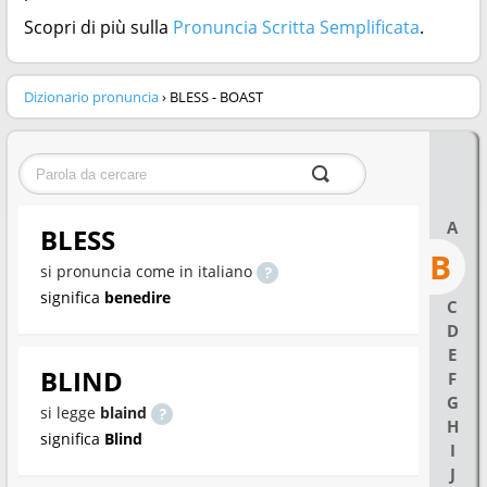
Scopri di più sulla
Pronuncia Scritta Semplificata
.
Dizionario pronuncia
› BLESS - BOAST
A
BLESS
B
si pronuncia come in italiano
significa
benedire
C
D
E
BLIND
F
G
si legge
blaind
H
significa
Blind
I
J