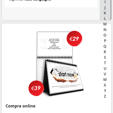
I
J
K
L
M
N
O
P
Q
R
S
T
U
V
W
X
Y
Z
Compra online