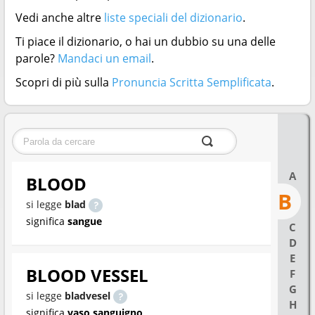
Vedi anche altre
liste speciali del dizionario
.
Ti piace il dizionario, o hai un dubbio su una delle
parole?
Mandaci un email
.
Scopri di più sulla
Pronuncia Scritta Semplificata
.
A
BLOOD
B
si legge
blad
significa
sangue
C
D
E
BLOOD VESSEL
F
G
si legge
bladvesel
H
significa
vaso sanguigno