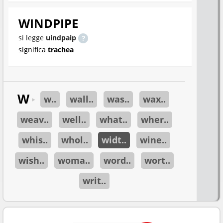
WINDPIPE
si legge
uindpaip
significa
trachea
W
w..
wall..
was..
wax..
►
weav..
well..
what..
wher..
whis..
whol..
widt..
wine..
wish..
woma..
word..
wort..
writ..