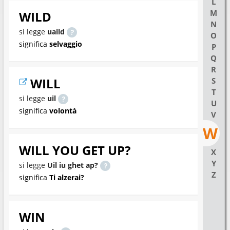
L
M
WILD
N
si legge
uaild
O
significa
selvaggio
P
Q
R
WILL
S
T
si legge
uil
U
significa
volontà
V
W
WILL YOU GET UP?
X
Y
si legge
Uil iu ghet ap?
Z
significa
Ti alzerai?
WIN