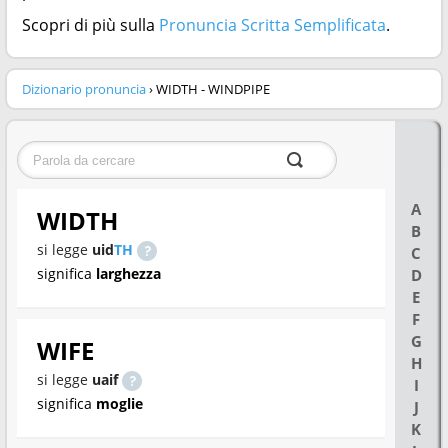
Scopri di più sulla
Pronuncia Scritta Semplificata
.
Dizionario pronuncia
› WIDTH - WINDPIPE
A
WIDTH
B
si legge
uid
TH
C
significa
larghezza
D
E
F
G
WIFE
H
si legge
uaif
I
significa
moglie
J
K